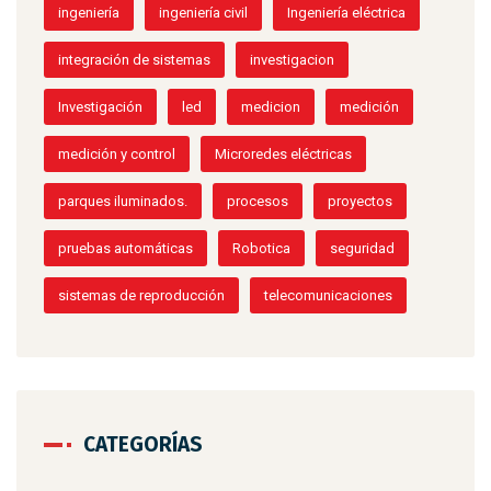
ingeniería
ingeniería civil
Ingeniería eléctrica
integración de sistemas
investigacion
Investigación
led
medicion
medición
medición y control
Microredes eléctricas
parques iluminados.
procesos
proyectos
pruebas automáticas
Robotica
seguridad
sistemas de reproducción
telecomunicaciones
CATEGORÍAS