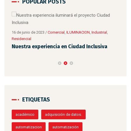
POPULAR POSTS
8 de 
Tip
16 de junio de 2023
/
Comercial
,
ILUMINACION
,
Industrial
,
Residencial
Nuestra experiencia en Ciudad Inclusiva
ETIQUETAS
académico
adquisición de datos.
automatizacion
automatización