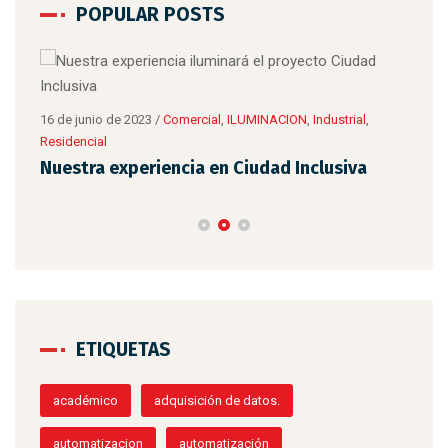
POPULAR POSTS
8 de 
Tip
16 de junio de 2023
/
Comercial
,
ILUMINACION
,
Industrial
,
Residencial
Nuestra experiencia en Ciudad Inclusiva
ETIQUETAS
académico
adquisición de datos.
automatizacion
automatización