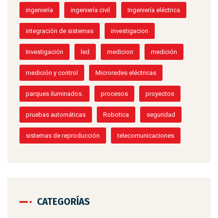
ingeniería
ingeniería civil
Ingeniería eléctrica
integración de sistemas
investigacion
Investigación
led
medicion
medición
medición y control
Microredes eléctricas
parques iluminados.
procesos
proyectos
pruebas automáticas
Robotica
seguridad
sistemas de reproducción
telecomunicaciones
CATEGORÍAS