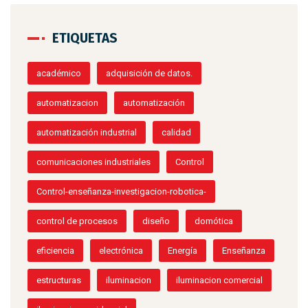
ETIQUETAS
académico
adquisición de datos.
automatizacion
automatización
automatización industrial
calidad
comunicaciones industriales
Control
Control-enseñanza-investigacion-robotica-
control de procesos
diseño
domótica
eficiencia
electrónica
Energía
Enseñanza
estructuras
iluminacion
iluminacion comercial