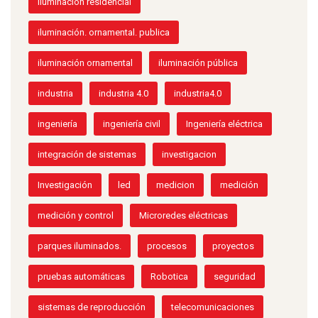
iluminacion residencial
iluminación. ornamental. publica
iluminación ornamental
iluminación pública
industria
industria 4.0
industria4.0
ingeniería
ingeniería civil
Ingeniería eléctrica
integración de sistemas
investigacion
Investigación
led
medicion
medición
medición y control
Microredes eléctricas
parques iluminados.
procesos
proyectos
pruebas automáticas
Robotica
seguridad
sistemas de reproducción
telecomunicaciones