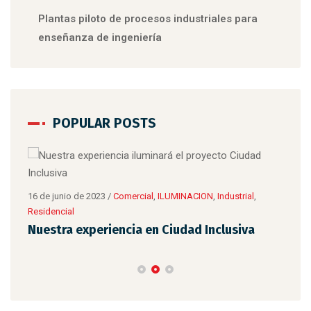
Plantas piloto de procesos industriales para
enseñanza de ingeniería
POPULAR POSTS
8 de 
Tip
16 de junio de 2023
/
Comercial
,
ILUMINACION
,
Industrial
,
Residencial
Nuestra experiencia en Ciudad Inclusiva