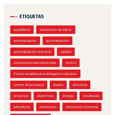
ETIQUETAS
académico
adquisición de datos.
automatizacion
automatización
automatización industrial
calidad
comunicaciones industriales
Control
Control-enseñanza-investigacion-robotica-
control de procesos
diseño
domótica
eficiencia
electrónica
Energía
Enseñanza
estructuras
iluminacion
iluminacion comercial