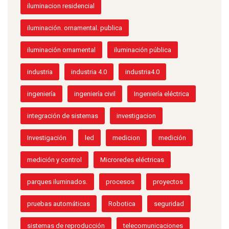
iluminacion residencial
iluminación. ornamental. publica
iluminación ornamental
iluminación pública
industria
industria 4.0
industria4.0
ingeniería
ingeniería civil
Ingeniería eléctrica
integración de sistemas
investigacion
Investigación
led
medicion
medición
medición y control
Microredes eléctricas
parques iluminados.
procesos
proyectos
pruebas automáticas
Robotica
seguridad
sistemas de reproducción
telecomunicaciones