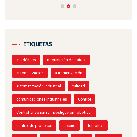
ETIQUETAS
académico
adquisición de datos.
automatizacion
automatización
automatización industrial
calidad
comunicaciones industriales
Control
Control-enseñanza-investigacion-robotica-
control de procesos
diseño
domótica