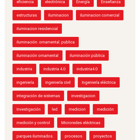
eficiencia
electrónica
Energía
Enseñanza
estructuras
iluminacion
iluminacion comercial
iluminacion residencial
iluminación. ornamental. publica
iluminación ornamental
iluminación pública
industria
industria 4.0
industria4.0
ingeniería
ingeniería civil
Ingeniería eléctrica
integración de sistemas
investigacion
Investigación
led
medicion
medición
medición y control
Microredes eléctricas
parques iluminados.
procesos
proyectos