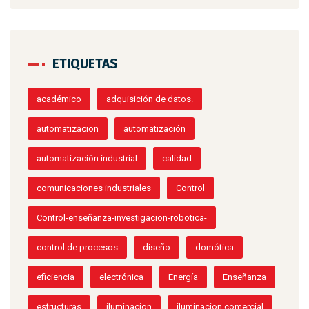
ETIQUETAS
académico
adquisición de datos.
automatizacion
automatización
automatización industrial
calidad
comunicaciones industriales
Control
Control-enseñanza-investigacion-robotica-
control de procesos
diseño
domótica
eficiencia
electrónica
Energía
Enseñanza
estructuras
iluminacion
iluminacion comercial