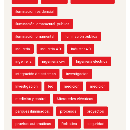
iluminacion residencial
iluminación. ornamental. publica
iluminación ornamental
iluminación pública
industria
industria 4.0
industria4.0
ingeniería
ingeniería civil
Ingeniería eléctrica
integración de sistemas
investigacion
Investigación
led
medicion
medición
medición y control
Microredes eléctricas
parques iluminados.
procesos
proyectos
pruebas automáticas
Robotica
seguridad