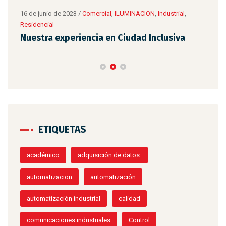
Tip
16 de junio de 2023
/
Comercial
,
ILUMINACION
,
Industrial
,
Residencial
Nuestra experiencia en Ciudad Inclusiva
ETIQUETAS
académico
adquisición de datos.
automatizacion
automatización
automatización industrial
calidad
comunicaciones industriales
Control