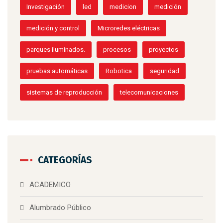
Investigación
led
medicion
medición
medición y control
Microredes eléctricas
parques iluminados.
procesos
proyectos
pruebas automáticas
Robotica
seguridad
sistemas de reproducción
telecomunicaciones
CATEGORÍAS
ACADEMICO
Alumbrado Público