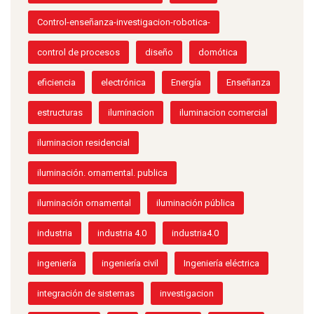
Control-enseñanza-investigacion-robotica-
control de procesos
diseño
domótica
eficiencia
electrónica
Energía
Enseñanza
estructuras
iluminacion
iluminacion comercial
iluminacion residencial
iluminación. ornamental. publica
iluminación ornamental
iluminación pública
industria
industria 4.0
industria4.0
ingeniería
ingeniería civil
Ingeniería eléctrica
integración de sistemas
investigacion