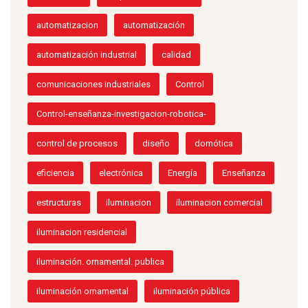
académico
adquisición de datos.
automatizacion
automatización
automatización industrial
calidad
comunicaciones industriales
Control
Control-enseñanza-investigacion-robotica-
control de procesos
diseño
domótica
eficiencia
electrónica
Energía
Enseñanza
estructuras
iluminacion
iluminacion comercial
iluminacion residencial
iluminación. ornamental. publica
iluminación ornamental
iluminación pública