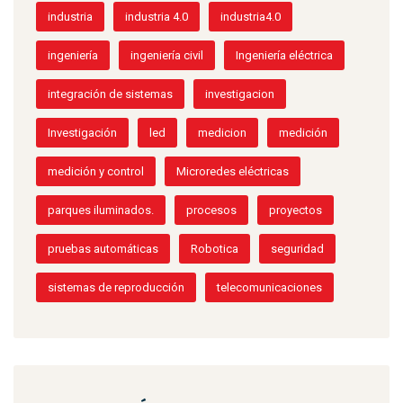
industria
industria 4.0
industria4.0
ingeniería
ingeniería civil
Ingeniería eléctrica
integración de sistemas
investigacion
Investigación
led
medicion
medición
medición y control
Microredes eléctricas
parques iluminados.
procesos
proyectos
pruebas automáticas
Robotica
seguridad
sistemas de reproducción
telecomunicaciones